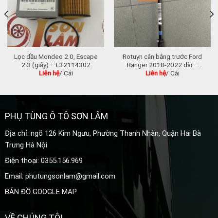
Lọc dầu Mondeo 2.0, Escape
Rotuyn cân bằng trước Ford
2.3 (giấy) – L32114302
Ranger 2018-2022 dài –
Liên hệ
/ Cái
Liên hệ
/ Cái
JB3C3052AA
PHỤ TÙNG Ô TÔ SƠN LÂM
Địa chỉ: ngõ 126 Kim Ngưu, Phường Thanh Nhàn, Quận Hai Bà
Trưng Hà Nội
Điện thoại: 0355.156.969
Email: phutungsonlam@gmail.com
BẢN ĐỒ GOOGLE MAP
VỀ CHÚNG TÔI