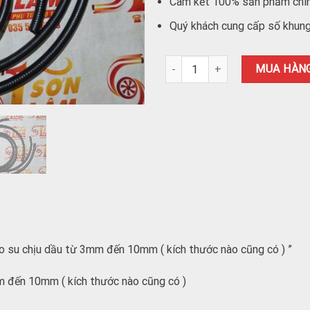
Cam kết 100% sản phẩm chí
Quý khách cung cấp số khung 
Tuy ô, ống cao su chịu dầu từ 
MUA HÀN
o su chịu dầu từ 3mm đến 10mm ( kích thước nào cũng có ) ”
m đến 10mm ( kích thước nào cũng có )