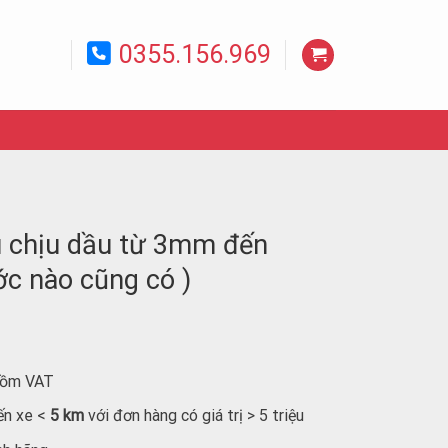
0355.156.969
u chịu dầu từ 3mm đến
c nào cũng có )
 gồm VAT
ến xe <
5 km
với đơn hàng có giá trị > 5 triệu