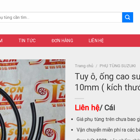
M
TIN TỨC
ĐƠN HÀNG
LIÊN HỆ
Trang chủ
/
PHỤ TÙNG SUZUKI
Tuy ô, ống cao s
10mm ( kích thướ
Liên hệ
/ Cái
Giá phụ tùng trên chưa bao
Vận chuyển miễn phí ra các b