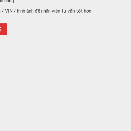
nh hãng
/ VIN / hình ảnh để nhân viên tư vấn tốt hơn
3mm đến 10mm ( kích thước nào cũng có ) số lượng
G