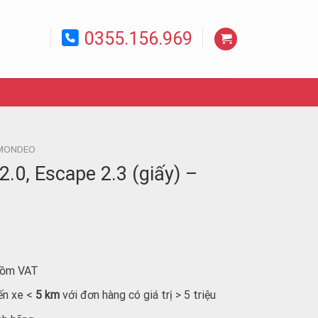
0355.156.969
MONDEO
.0, Escape 2.3 (giấy) –
 gồm VAT
ến xe <
5 km
với đơn hàng có giá trị > 5 triệu