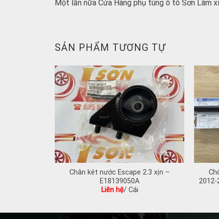
Một lần nữa Cửa Hàng phụ tùng ô tô Sơn Lâm xi
SẢN PHẨM TƯƠNG TỰ
 Ecosport
Chân két nước Escape 2.3 xịn –
Ch
7F003A
E18139050A
2012-
Liên hệ
/ Cái