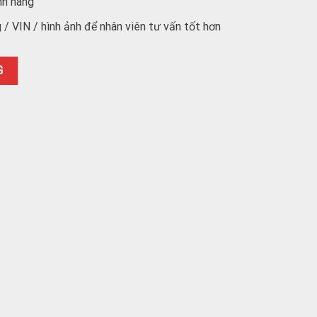
nh hãng
/ VIN / hình ảnh để nhân viên tư vấn tốt hơn
(giấy) - L32114302 số lượng
G