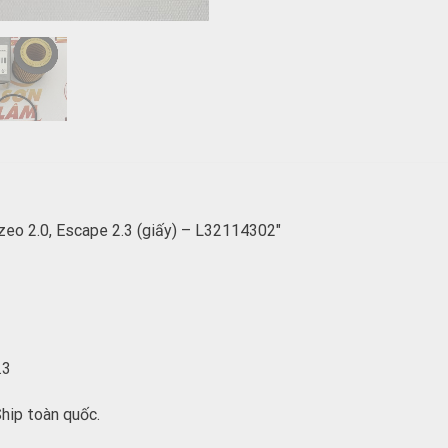
eo 2.0, Escape 2.3 (giấy) – L32114302″
.3
hip toàn quốc.