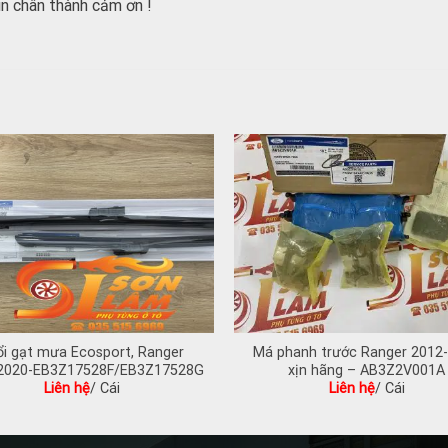
n chân thành cảm ơn !
ổi gạt mưa Ecosport, Ranger
Má phanh trước Ranger 2012
2020-EB3Z17528F/EB3Z17528G
xịn hãng – AB3Z2V001A
Liên hệ
/ Cái
Liên hệ
/ Cái