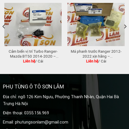
Cảm biến vị trí Turbo Ranger-
Má phanh trước Ranger 2012-
Mazda BT50 2014-2020 –
2022 xịn hãng –
Liên hệ
/ Cái
Liên hệ
/ Cái
BK3Z6K682K
AB3Z2V001A
PHỤ TÙNG Ô TÔ SƠN LÂM
Địa chỉ: ngõ 126 Kim Ngưu, Phường Thanh Nhàn, Quận Hai Bà
Trưng Hà Nội
Điện thoại: 0355.156.969
Email: phutungsonlam@gmail.com